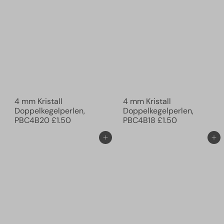
4 mm Kristall
4 mm Kristall
Doppelkegelperlen,
Doppelkegelperlen,
PBC4B20
£1.50
PBC4B18
£1.50
In den Einkaufswagen legen
In den Einkaufswagen legen