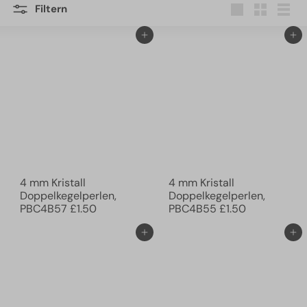
Filtern
groß
Klein
Liste
In den Einkaufswagen legen
In den Einkaufswagen legen
4 mm Kristall
4 mm Kristall
Doppelkegelperlen,
Doppelkegelperlen,
PBC4B57
£1.50
PBC4B55
£1.50
In den Einkaufswagen legen
In den Einkaufswagen legen