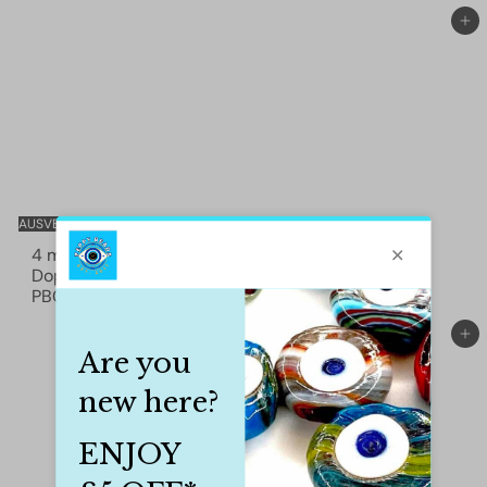
In den Einkaufswagen legen
AUSVERKAUFT
4 mm Kristall
4 mm Kristall
Doppelkegelperlen,
Doppelkegelperlen,
PBC4B43
£1.50
PBC4B38
£1.50
In den Einkaufswagen legen
In den Einkaufswagen legen