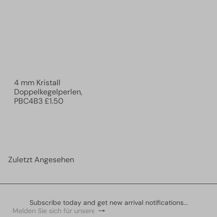
4 mm Kristall
Doppelkegelperlen,
PBC4B3
£1.50
Zuletzt Angesehen
Subscribe today and get new arrival notifications...
Abonnieren
Melden