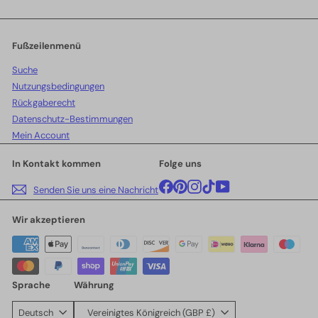
Sie
sich
für
unsere
Fußzeilenmenü
Mailingliste
Suche
an
Nutzungsbedingungen
Rückgaberecht
Datenschutz-Bestimmungen
Mein Account
In Kontakt kommen
Folge uns
Facebook
Pinterest
Instagram
TikTok
YouTube
Senden Sie uns eine Nachricht
Wir akzeptieren
Sprache
Währung
Deutsch
Vereinigtes Königreich (GBP £)