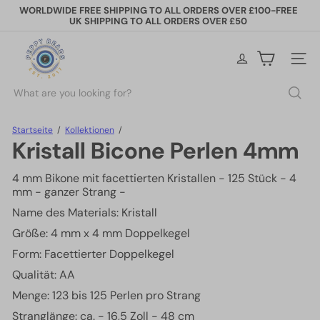
Direkt
WORLDWIDE FREE SHIPPING TO ALL ORDERS OVER £100-FREE
zum
UK SHIPPING TO ALL ORDERS OVER £50
Pause
Inhalt
Diashow
P
e
Seiten
p
p
Suche
y
B
e
Startseite
Kollektionen
a
Kristall Bicone Perlen 4mm
d
s
4 mm Bikone mit facettierten Kristallen - 125 Stück - 4
mm - ganzer Strang -
Name des Materials: Kristall
Größe: 4 mm x 4 mm Doppelkegel
Form: Facettierter Doppelkegel
Qualität: AA
Menge: 123 bis 125 Perlen pro Strang
Stranglänge: ca. - 16,5 Zoll - 48 cm