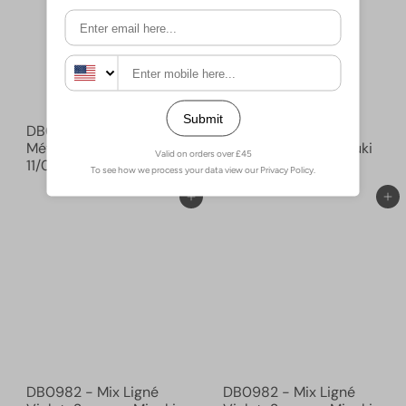
DB0027 Lustre Vert
DB0982 - Mix Ligné
Métallisé, Miyuki Delica
Violet-Saumon, Miyuki
11/0
£3.50
Delica 11/0
£3.10
Ajouter au panier
Ajouter au panier
DB0982 - Mix Ligné
DB0982 - Mix Ligné