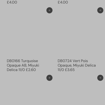
£4.00
£4.00
Ajouter au panier
Ajouter au panier
DB0166 Turquoise
DB0724 Vert Pois
Opaque AB, Miyuki
Opaque, Miyuki Delica
Delica 11/0
£2.60
11/0
£3.65
Ajouter au panier
Ajouter au panier