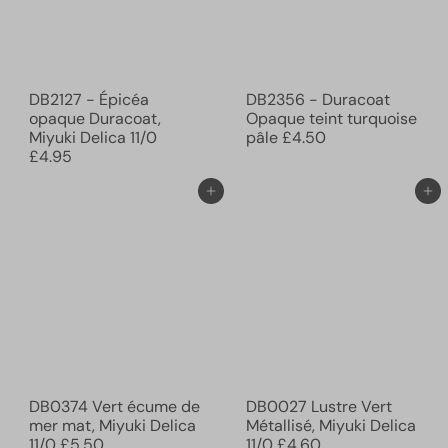
DB2127 - Épicéa
DB2356 - Duracoat
opaque Duracoat,
Opaque teint turquoise
Miyuki Delica 11/0
pâle
£4.50
£4.95
Ajouter au panier
Ajouter au panier
DB0374 Vert écume de
DB0027 Lustre Vert
mer mat, Miyuki Delica
Métallisé, Miyuki Delica
11/0
£5.50
11/0
£4.60