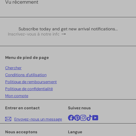
Vu récemment
Subscribe today and get new arrival notifications...
S'inscrire
Inscrivez-
vous
à
notre
infolettre
Menu de pied de page
Chercher
Conditions d'utilisation
Politique de remboursement
Politique de confidentialité
Mon compte
Entrer en contact
Suivez nous
Facebook
Pinterest
Instagram
TikTok
YouTube
Envoyez-nous un message
Nous acceptons
Langue