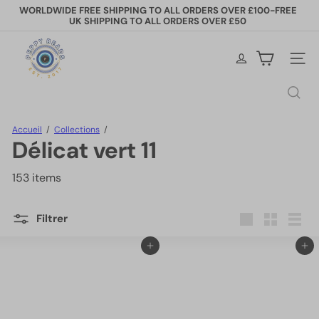
Passer
WORLDWIDE FREE SHIPPING TO ALL ORDERS OVER £100-FREE
au
UK SHIPPING TO ALL ORDERS OVER £50
Diaporama
contenu
Pause
P
e
Naviga
p
p
Rechercher
y
B
e
Accueil
Collections
a
Délicat vert 11
d
s
153 items
Filtrer
Grande
Petit
Lister
Ajouter au panier
Ajouter au panier