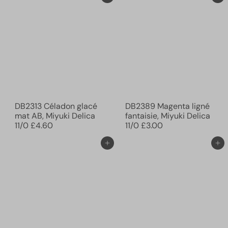
DB2313 Céladon glacé
DB2389 Magenta ligné
mat AB, Miyuki Delica
fantaisie, Miyuki Delica
11/0
£4.60
11/0
£3.00
Ajouter au panier
Ajouter au panier