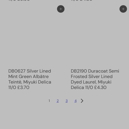
Ajouter au panier
Ajouter au panier
DB0627 Silver Lined
DB2190 Duracoat Semi
Mint Green Albâtre
Frosted Silver Lined
Teinté, Miyuki Delica
Dyed Laurel, Miyuki
11/0
£3.70
Delica 11/0
£4.30
1
2
3
4