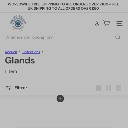
Passer
WORLDWIDE FREE SHIPPING TO ALL ORDERS OVER £100-FREE
au
UK SHIPPING TO ALL ORDERS OVER £50
Diaporama
contenu
Pause
P
e
Naviga
p
p
Rechercher
y
B
e
Accueil
Collections
a
Glands
d
s
1 item
Filtrer
Grande
Petit
Lister
Ajouter au panier