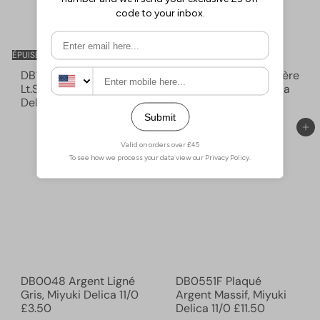
ÉPUISÉ
DB1508 - Opaque
DB1498 - Fumée légère
Lt.Smoke AB, Miyuki
opaque, Miyuki Delica
Delica 11/0
£2.90
11/0
£2.90
Ajouter au panier
Ajouter au panier
DB0048 Argent Ligné
DB0551F Plaqué
Gris, Miyuki Delica 11/0
Argent Massif, Miyuki
£3.50
Delica 11/0
£11.50