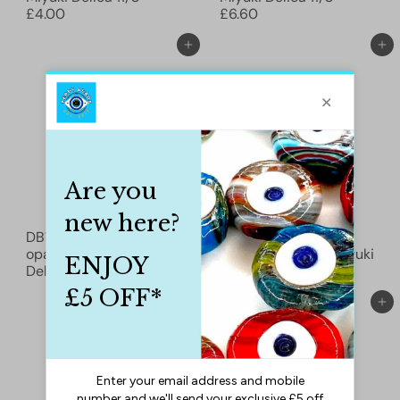
£4.00
£6.60
Ajouter au panier
Ajouter au panier
DB1598 - Gris fantôme
DB1538 - Opaque
opaque mat AB, Miyuki
Lt.Smoke Ceylan, Miyuki
Delica 11/0
£3.50
Delica 11/0
£2.90
Ajouter au panier