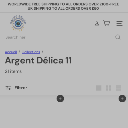
Passer
WORLDWIDE FREE SHIPPING TO ALL ORDERS OVER £100-FREE
au
UK SHIPPING TO ALL ORDERS OVER £50
Diaporama
contenu
Pause
P
e
Naviga
p
p
Rechercher
y
B
e
Accueil
Collections
a
Argent Délica 11
d
s
21 items
Filtrer
Grande
Petit
Lister
Ajouter au panier
Ajouter au panier